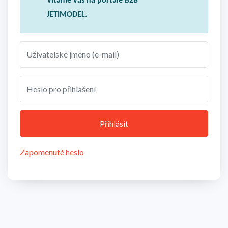
Vítáme vás na portále B2B
JETIMODEL.
Přihlásit
Zapomenuté heslo